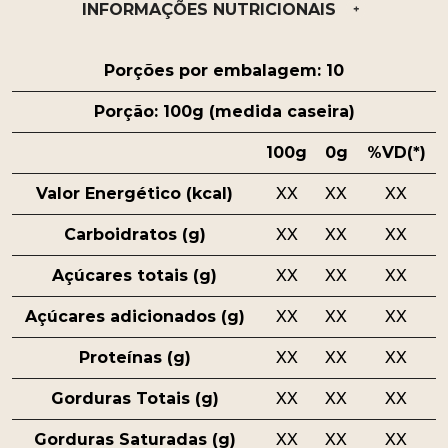
INFORMAÇÕES NUTRICIONAIS
Porções por embalagem: 10
Porção: 100g (medida caseira)
100g
0g
%VD(*)
Valor Energético (kcal)
XX
XX
XX
Carboidratos (g)
XX
XX
XX
Açúcares totais (g)
XX
XX
XX
Açúcares adicionados (g)
XX
XX
XX
Proteínas (g)
XX
XX
XX
Gorduras Totais (g)
XX
XX
XX
Gorduras Saturadas (g)
XX
XX
XX