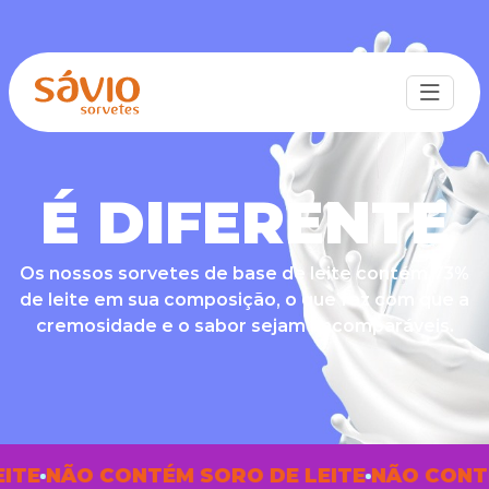
É DIFERENTE
Os nossos sorvetes de base de leite contém 73%
de leite em sua composição, o que faz com que a
cremosidade e o sabor sejam imcomparáveis.
E
NÃO CONTÉM SORO DE LEITE
NÃO CONTÉM