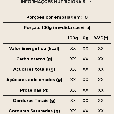
INFORMAÇÕES NUTRICIONAIS
Porções por embalagem: 10
Porção: 100g (medida caseira)
100g
0g
%VD(*)
Valor Energético (kcal)
XX
XX
XX
Carboidratos (g)
XX
XX
XX
Açúcares totais (g)
XX
XX
XX
Açúcares adicionados (g)
XX
XX
XX
Proteínas (g)
XX
XX
XX
Gorduras Totais (g)
XX
XX
XX
Gorduras Saturadas (g)
XX
XX
XX